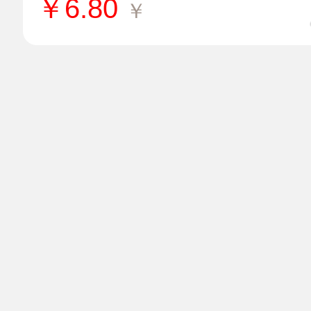
￥
6.80
￥