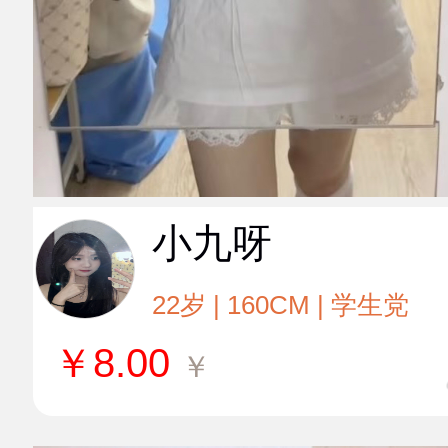
小九呀
22岁 | 160CM | 学生党
￥
8.00
￥