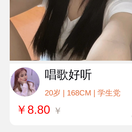
唱歌好听
20岁 | 168CM | 学生党
￥
8.80
￥